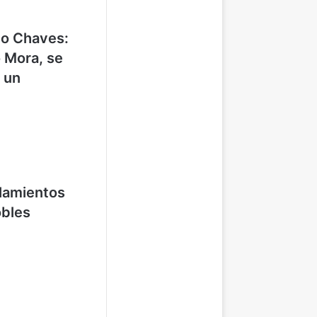
go Chaves:
 Mora, se
 un
lamientos
obles