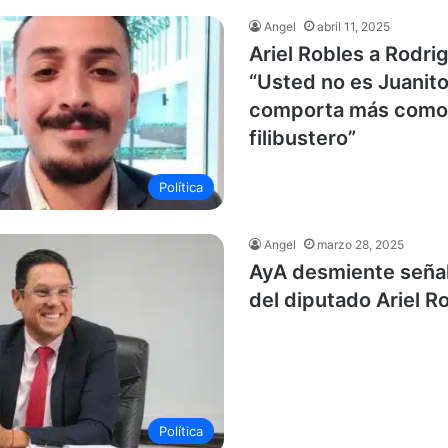
Angel
abril 11, 2025
Ariel Robles a Rodri
“Usted no es Juanito
comporta más como
filibustero”
Política
Angel
marzo 28, 2025
AyA desmiente seña
del diputado Ariel R
Política