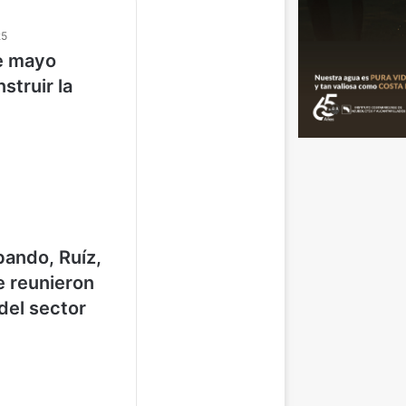
25
de mayo
truir la
bando, Ruíz,
e reunieron
del sector