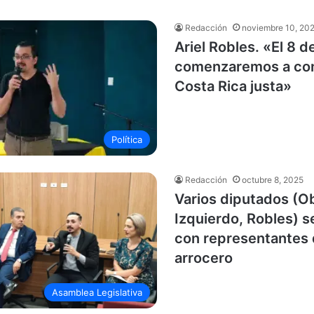
Redacción
noviembre 10, 20
Ariel Robles. «El 8 
comenzaremos a cons
Costa Rica justa»
Política
Redacción
octubre 8, 2025
Varios diputados (O
Izquierdo, Robles) s
con representantes 
arrocero
Asamblea Legislativa