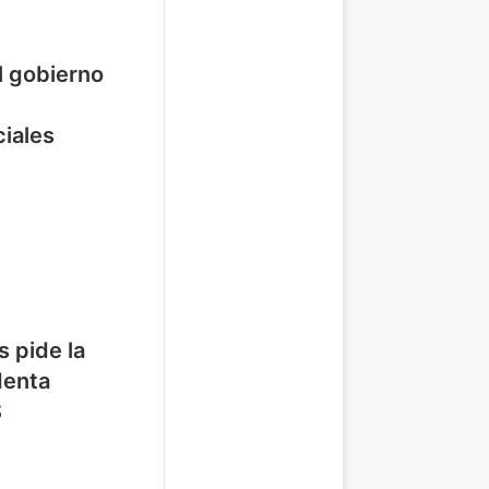
al gobierno
ciales
s pide la
denta
S