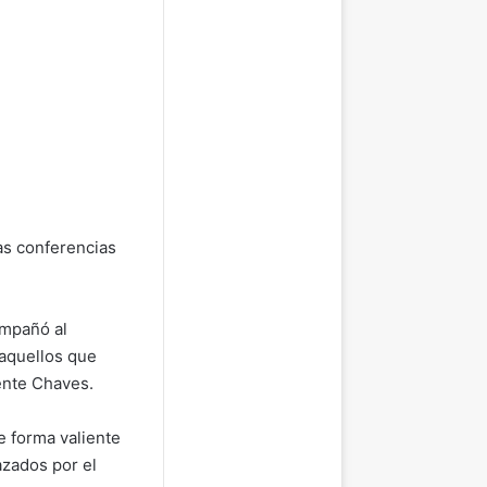
as conferencias
ompañó al
 aquellos que
dente Chaves.
e forma valiente
azados por el