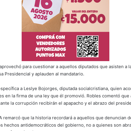
provechó para cuestionar a aquellos diputados que asisten a l
a Presidencial y aplauden al mandatario.
específica a Leslye Bojorges, diputada socialcristiana, quien ac
s en la firma de una ley que él promovió. Robles comentó que
 ante la corrupción recibirán el apapacho y el abrazo del presi
FA remarcó que la historia recordará a aquellos que denuncian d
los hechos antidemocráticos del gobierno, no a quienes son abr