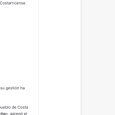
a Costarricense
 su gestión ha
 pueblo de Costa
cho
«, agregó el