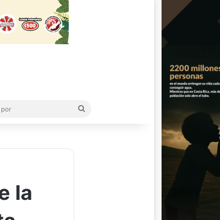
Buscar
por
e la