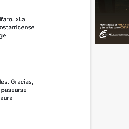
lfaro. «La
Costarricense
ige
les. Gracias,
 pasearse
Laura