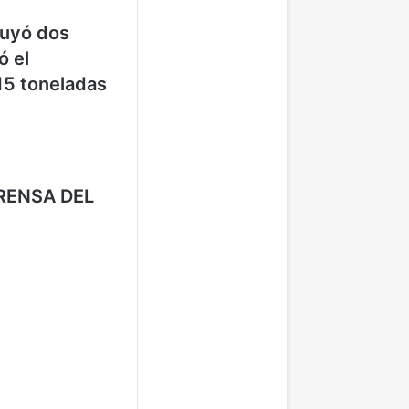
ruyó dos
ó el
15 toneladas
RENSA DEL