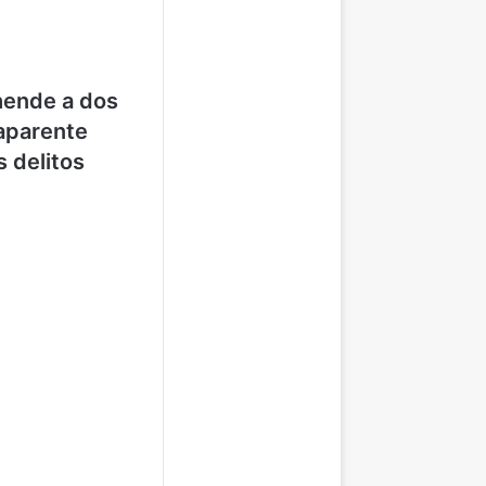
hende a dos
aparente
 delitos