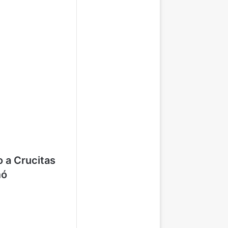
o a Crucitas
mó