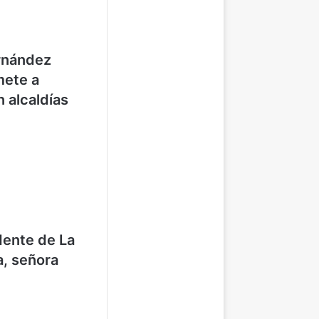
rnández
ete a
n alcaldías
dente de La
a, señora