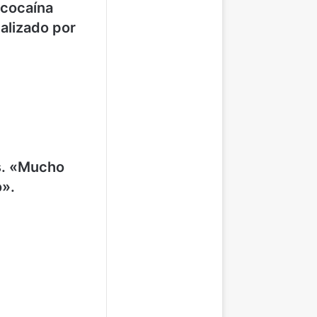
 cocaína
ealizado por
es. «Mucho
o».