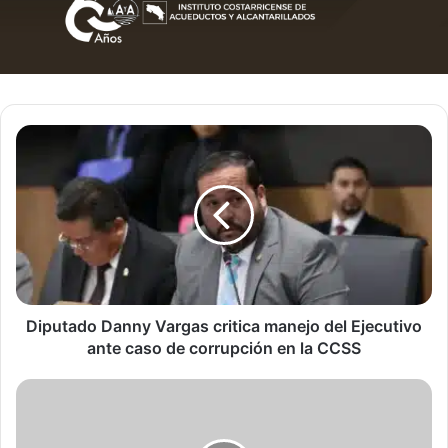
Diputado
Danny
Vargas
critica
manejo
del
Ejecutivo
ante
caso
de
Diputado Danny Vargas critica manejo del Ejecutivo
corrupción
ante caso de corrupción en la CCSS
en
la
Chaves
CCSS
alerta
sobre