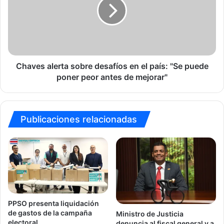
desafíos
en
el
país:
"Se
puede
poner
Chaves alerta sobre desafíos en el país: "Se puede
peor
poner peor antes de mejorar"
antes
de
mejorar"
Publicaciones relacionadas
PPSO presenta liquidación
de gastos de la campaña
Ministro de Justicia
electoral.
denuncia al fiscal general y a