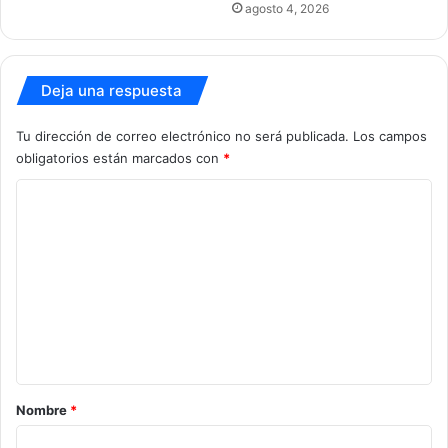
agosto 4, 2026
Deja una respuesta
Tu dirección de correo electrónico no será publicada.
Los campos
obligatorios están marcados con
*
C
o
m
e
n
t
a
r
Nombre
*
i