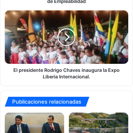
de Empleabilidad
El
presidente
Rodrigo
Chaves
inaugura
la
Expo
Liberia
Internacional.
El presidente Rodrigo Chaves inaugura la Expo
Liberia Internacional.
Publicaciones relacionadas