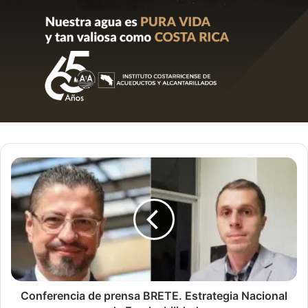
Conferencia
de
prensa
BRETE.
Estrategia
Nacional
de
Empleabilidad
Conferencia de prensa BRETE. Estrategia Nacional