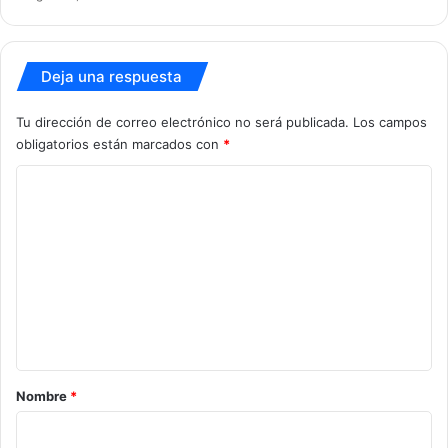
Deja una respuesta
Tu dirección de correo electrónico no será publicada.
Los campos
obligatorios están marcados con
*
C
o
m
e
n
t
a
r
Nombre
*
i