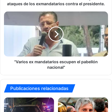
contra
ataques de los exmandatarios contra el presidente.
el
presidente.
"Varios
ex
mandatarios
escupen
el
pabellón
nacional"
"Varios ex mandatarios escupen el pabellón
nacional"
Publicaciones relacionadas