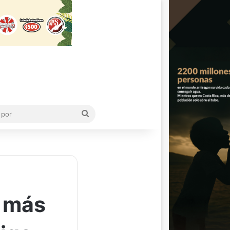
Buscar
por
n más