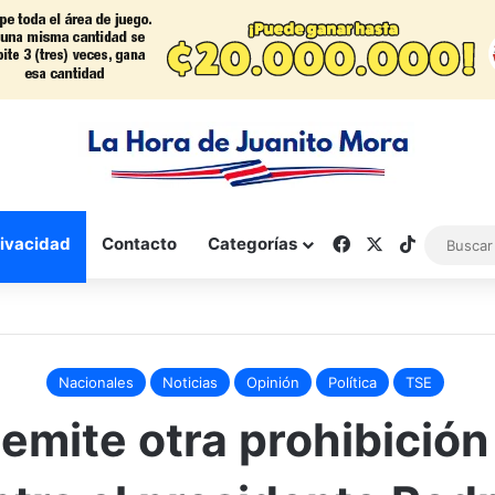
Facebook
X
TikTok
rivacidad
Contacto
Categorías
Nacionales
Noticias
Opinión
Política
TSE
emite otra prohibició