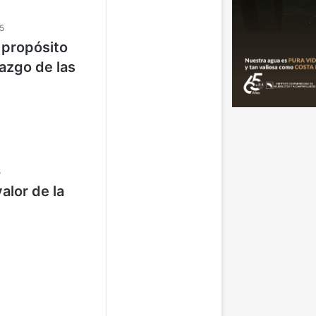
5
 propósito
razgo de las
5
alor de la