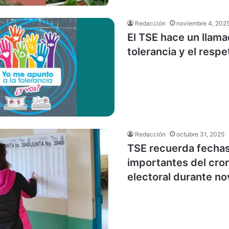
Redacción
noviembre 4, 202
El TSE hace un llama
tolerancia y el respe
Redacción
octubre 31, 2025
TSE recuerda fecha
importantes del cr
electoral durante n