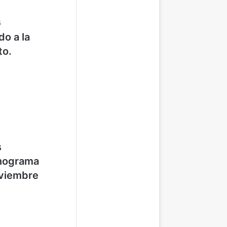
5
do a la
to.
s
onograma
oviembre