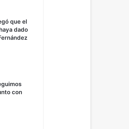
egó que el
 haya dado
 Fernández
eguimos
junto con