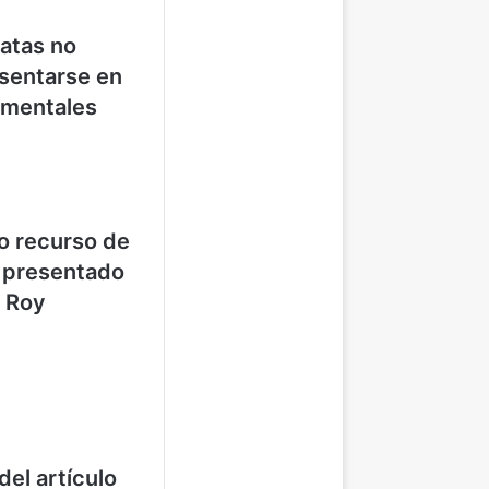
atas no
esentarse en
amentales
o recurso de
 presentado
y Roy
del artículo