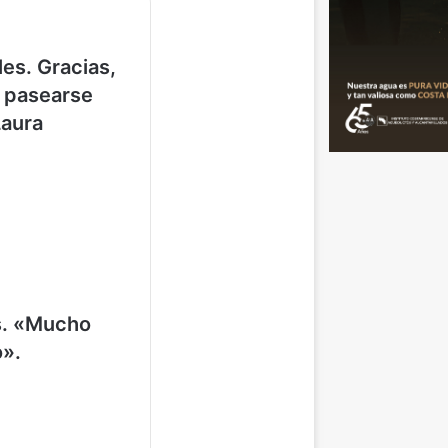
les. Gracias,
 pasearse
Laura
es. «Mucho
o».