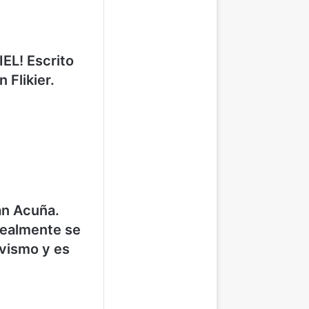
IEL! Escrito
Flikier.
an Acuña.
realmente se
avismo y es