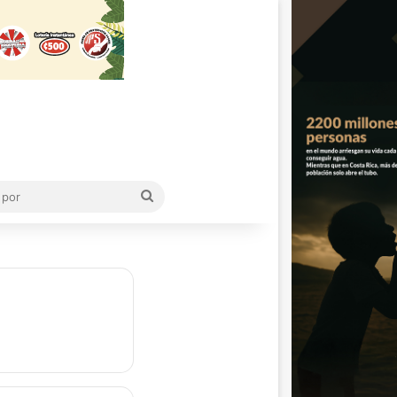
Buscar
por
s