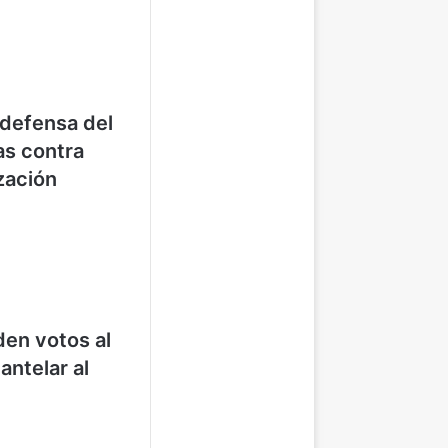
 defensa del
as contra
zación
den votos al
ntelar al