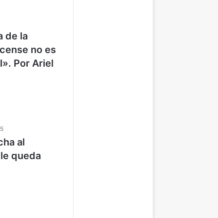
 de la
cense no es
». Por Ariel
25
cha al
 le queda