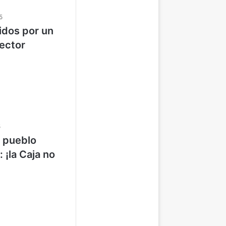
5
idos por un
sector
5
l pueblo
: ¡la Caja no