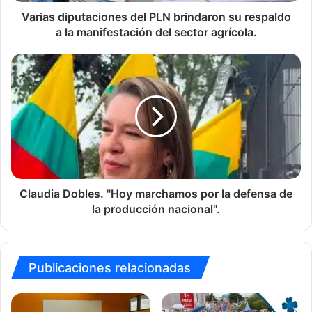
la
manifestación
Varias diputaciones del PLN brindaron su respaldo
del
a la manifestación del sector agrícola.
sector
agrícola.
Claudia
Dobles.
"Hoy
marchamos
por
la
defensa
de
la
producción
Claudia Dobles. "Hoy marchamos por la defensa de
nacional".
la producción nacional".
Publicaciones relacionadas