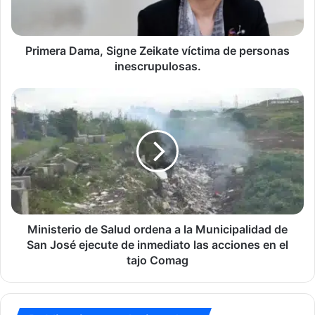
personas
inescrupulosas.
Primera Dama, Signe Zeikate víctima de personas
inescrupulosas.
Ministerio
de
Salud
ordena
a
la
Municipalidad
de
San
José
Ministerio de Salud ordena a la Municipalidad de
ejecute
San José ejecute de inmediato las acciones en el
de
tajo Comag
inmediato
las
acciones