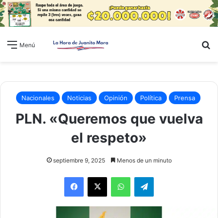
B
Menú
Nacionales
Noticias
Opinión
Política
Prensa
PLN. «Queremos que vuelva
el respeto»
septiembre 9, 2025
Menos de un minuto
WhatsApp
Telegram