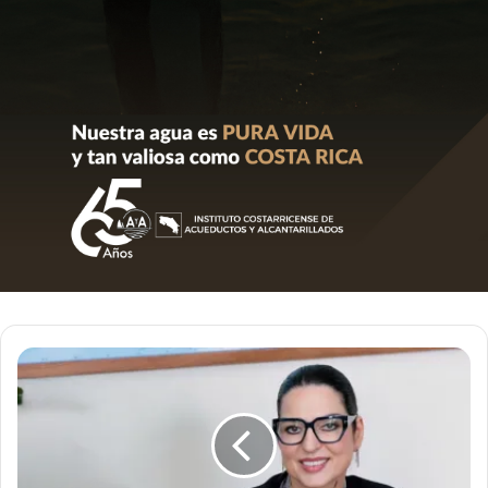
Primera
Dama,
Signe
Zeikate
víctima
de