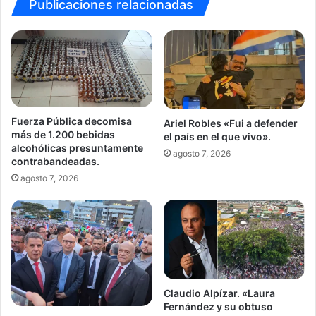
en
Publicaciones relacionadas
el
tajo
Comag
Fuerza Pública decomisa
Ariel Robles «Fui a defender
más de 1.200 bebidas
el país en el que vivo».
alcohólicas presuntamente
agosto 7, 2026
contrabandeadas.
agosto 7, 2026
Claudio Alpízar. «Laura
Fernández y su obtuso