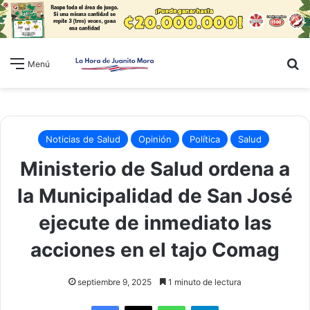
B
Menú
Noticias de Salud
Opinión
Política
Salud
Ministerio de Salud ordena a
la Municipalidad de San José
ejecute de inmediato las
acciones en el tajo Comag
septiembre 9, 2025
1 minuto de lectura
WhatsApp
Telegram