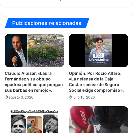
Nacional
Santa
Rosa
Publicaciones relacionadas
Claudio Alpízar. «Laura
Opinión. Por Rocío Alfaro.
Fernández y su obtuso
«La defensa de la Caja
«padre» político que pongan
Costarricense de Seguro
sus barbas en remojo».
Social exige compromiso».
agosto 6, 2026
julio 15, 2026