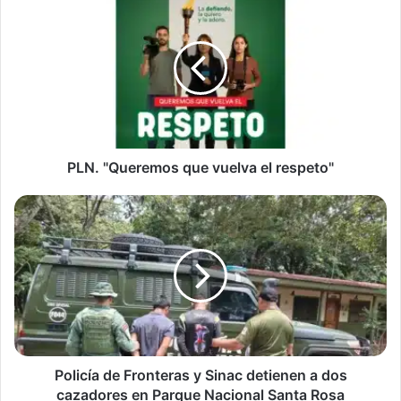
"Queremos
que
vuelva
el
respeto"
PLN. "Queremos que vuelva el respeto"
Policía
de
Fronteras
y
Sinac
detienen
a
dos
cazadores
en
Policía de Fronteras y Sinac detienen a dos
Parque
cazadores en Parque Nacional Santa Rosa