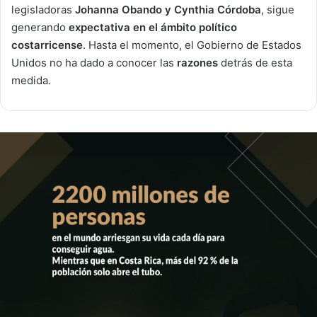
legisladoras
Johanna Obando y Cynthia Córdoba
, sigue
generando
expectativa en el ámbito político
costarricense
. Hasta el momento, el Gobierno de Estados
Unidos no ha dado a conocer las
razones
detrás de esta
medida.