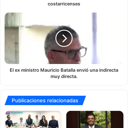
costarricenses
El
ex
ministro
Mauricio
Batalla
envió
una
indirecta
muy
directa.
El ex ministro Mauricio Batalla envió una indirecta
muy directa.
Publicaciones relacionadas