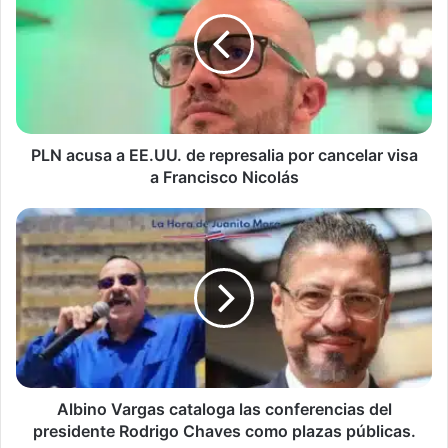
a
EE.UU.
de
represalia
por
cancelar
visa
a
PLN acusa a EE.UU. de represalia por cancelar visa
Francisco
a Francisco Nicolás
Nicolás
Albino
Vargas
cataloga
las
conferencias
del
presidente
Rodrigo
Chaves
como
Albino Vargas cataloga las conferencias del
plazas
presidente Rodrigo Chaves como plazas públicas.