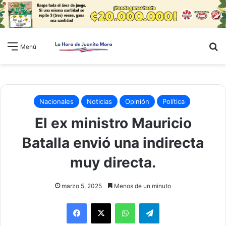
B
Menú
Nacionales
Noticias
Opinión
Política
El ex ministro Mauricio
Batalla envió una indirecta
muy directa.
marzo 5, 2025
Menos de un minuto
WhatsApp
Telegram