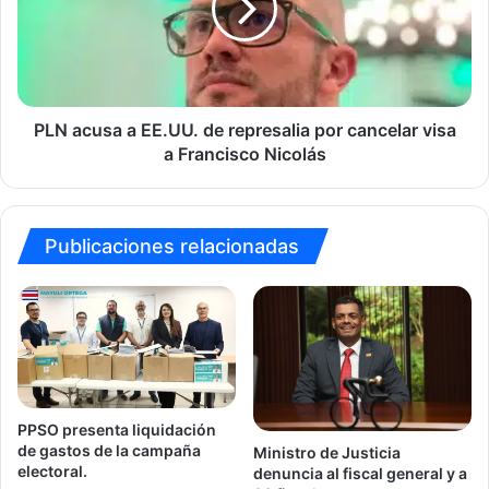
de
represalia
por
cancelar
visa
a
PLN acusa a EE.UU. de represalia por cancelar visa
Francisco
a Francisco Nicolás
Nicolás
Publicaciones relacionadas
PPSO presenta liquidación
de gastos de la campaña
Ministro de Justicia
electoral.
denuncia al fiscal general y a