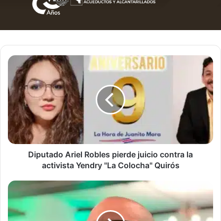
Diputado
Ariel
Robles
pierde
juicio
contra
la
activista
Yendry
"La
Diputado Ariel Robles pierde juicio contra la
Colocha"
activista Yendry "La Colocha" Quirós
Quirós
PLN
acusa
a
EE.UU.