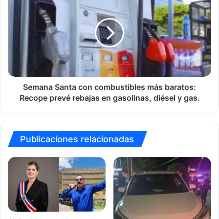
Santa
con
combustibles
más
baratos:
Recope
prevé
rebajas
en
Semana Santa con combustibles más baratos:
gasolinas,
Recope prevé rebajas en gasolinas, diésel y gas.
diésel
y
gas.
Publicaciones relacionadas