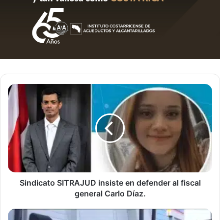
Sindicato
SITRAJUD
insiste
en
defender
al
fiscal
general
Carlo
Díaz.
Sindicato SITRAJUD insiste en defender al fiscal
general Carlo Díaz.
Semana