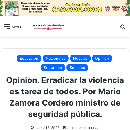
B
Menú
Educación
Nacionales
Noticias
Opinión
Seguridad
Sucesos
Opinión. Erradicar la violencia
es tarea de todos. Por Mario
Zamora Cordero ministro de
seguridad pública.
marzo 15, 2025
4 minutos de lectura