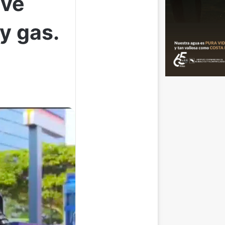
evé
 y gas.