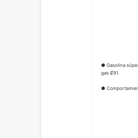
● Gasolina súper 
gas ₡91.
● Comportamiento