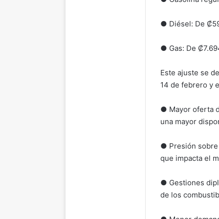
● Diésel: De ₡59
● Gas: De ₡7.694
Este ajuste se d
14 de febrero y 
● Mayor oferta d
una mayor dispon
● Presión sobre 
que impacta el 
● Gestiones dipl
de los combustibl