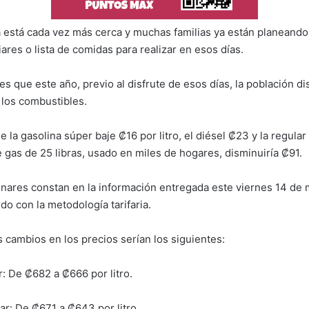
está cada vez más cerca y muchas familias ya están planeando
iares o lista de comidas para realizar en esos días.
es que este año, previo al disfrute de esos días, la población di
 los combustibles.
la gasolina súper baje ₡16 por litro, el diésel ₡23 y la regula
e gas de 25 libras, usado en miles de hogares, disminuiría ₡91.
inares constan en la información entregada este viernes 14 de 
do con la metodología tarifaria.
s cambios en los precios serían los siguientes:
: De ₡682 a ₡666 por litro.
ar: De ₡671 a ₡643 por litro.