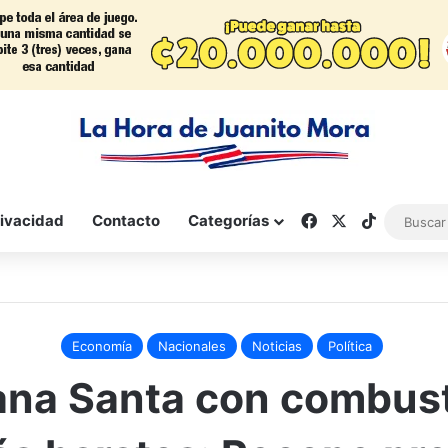
Facebook
X
TikTok
rivacidad
Contacto
Categorías
Economía
Nacionales
Noticias
Política
na Santa con combust