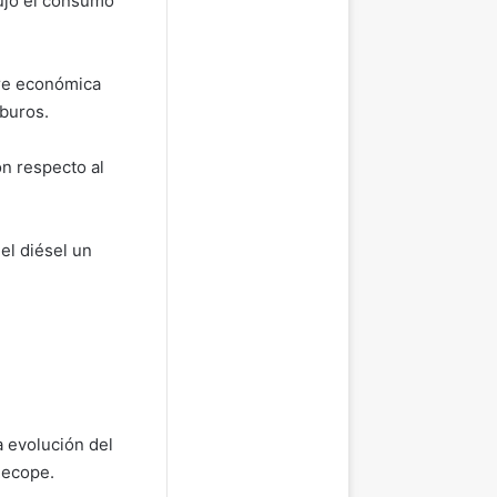
ujo el consumo
bre económica
buros.
on respecto al
el diésel un
a evolución del
Recope.