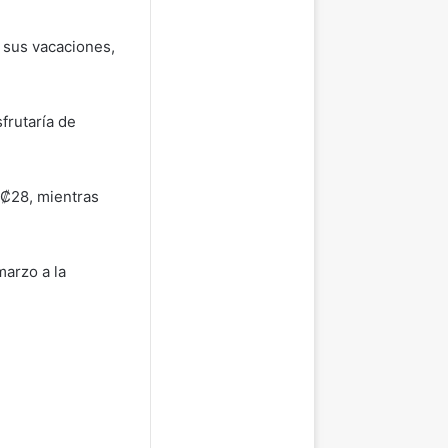
 sus vacaciones,
sfrutaría de
r ₡28, mientras
marzo a la