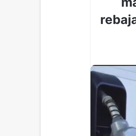
má
rebaja