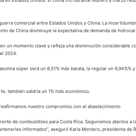
en Estados Unidos: El clima frío durante febrero y marzo red
guerra comercial entre Estados Unidos y China: La incertidum
ento de China disminuye la expectativa de demanda de hidrocar
a en un momento clave y refleja una disminución considerable c
el 2024.
gasolina súper será un 8,51% más barata, la regular un 6,94%% y 
arte, también saldría un 1% más económico.
reafirmamos nuestro compromiso con el abastecimiento
rente de combustibles para Costa Rica. Seguiremos atentos a l
ntenerles informados”, aseguró Karla Montero, presidenta de 