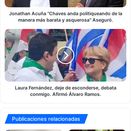
manera
más
barata
Jonathan Acuña "Chaves anda politiqueando de la
y
manera más barata y asquerosa" Aseguró.
asquerosa"
Aseguró.
Laura
Fernández,
deje
de
esconderse,
debata
conmigo.
Afirmó
Álvaro
Ramos.
Laura Fernández, deje de esconderse, debata
conmigo. Afirmó Álvaro Ramos.
Publicaciones relacionadas