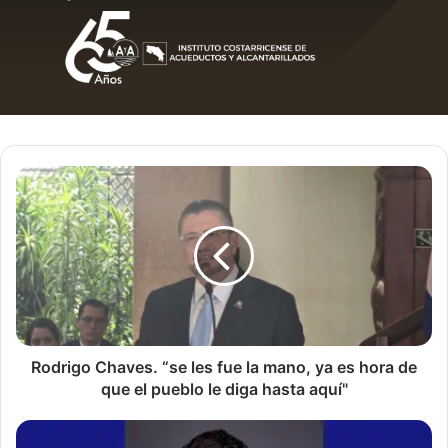
Rodrigo
Chaves.
“se
les
fue
la
mano,
ya
es
hora
Rodrigo Chaves. “se les fue la mano, ya es hora de
de
que el pueblo le diga hasta aquí"
que
el
Luis