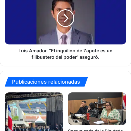
pueblo
Amador.
le
"El
diga
inquilino
hasta
de
aquí"
Zapote
es
un
filibustero
del
Luis Amador. "El inquilino de Zapote es un
poder"
filibustero del poder" aseguró.
aseguró.
Publicaciones relacionadas
Comunicado de la Diputada