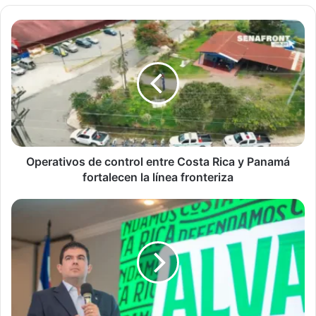
Operativos
de
control
entre
Costa
Rica
y
Panamá
fortalecen
la
Operativos de control entre Costa Rica y Panamá
línea
fortalecen la línea fronteriza
fronteriza
Álvaro
Ramos
lidera
intención
de
voto
según
estudio