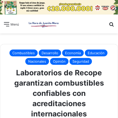
B
Menú
Combustibles
Desarrollo
Economía
Educación
Nacionales
Opinión
Seguridad
Laboratorios de Recope
garantizan combustibles
confiables con
acreditaciones
internacionales