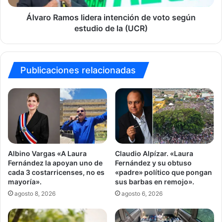
de
la
Álvaro Ramos lidera intención de voto según
(UCR)
estudio de la (UCR)
Publicaciones relacionadas
Albino Vargas «A Laura
Claudio Alpízar. «Laura
Fernández la apoyan uno de
Fernández y su obtuso
cada 3 costarricenses, no es
«padre» político que pongan
mayoría».
sus barbas en remojo».
agosto 8, 2026
agosto 6, 2026