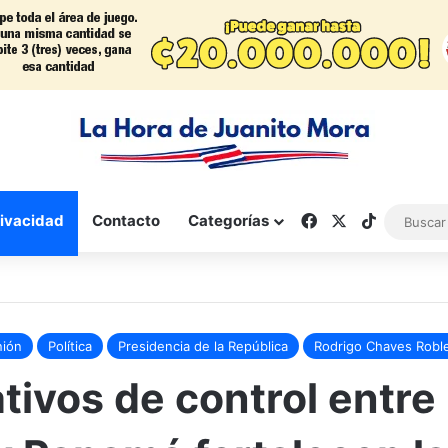
Facebook
X
TikTok
rivacidad
Contacto
Categorías
nión
Política
Presidencia de la República
Rodrigo Chaves Robl
tivos de control entre