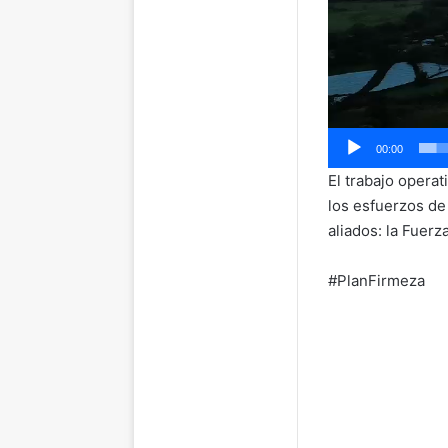
00:00
El trabajo operat
los esfuerzos de 
aliados: la Fuer
#PlanFirmeza