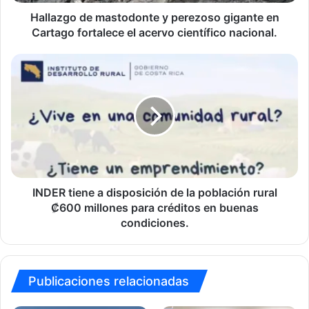
fortalece
el
Hallazgo de mastodonte y perezoso gigante en
acervo
Cartago fortalece el acervo científico nacional.
científico
nacional.
INDER
tiene
a
disposición
de
la
población
rural
₡600
millones
INDER tiene a disposición de la población rural
para
₡600 millones para créditos en buenas
créditos
condiciones.
en
buenas
condiciones.
Publicaciones relacionadas