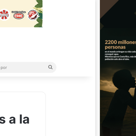
Buscar
por
 a la