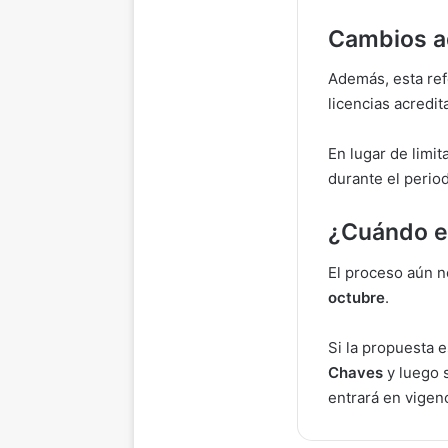
Cambios ad
Además, esta ref
licencias acredi
En lugar de limit
durante el perio
¿Cuándo en
El proceso aún n
octubre
.
Si la propuesta 
Chaves
y luego 
entrará en vigenc