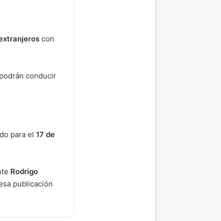
extranjeros
con
s podrán conducir
do para el
17 de
nte
Rodrigo
esa publicación