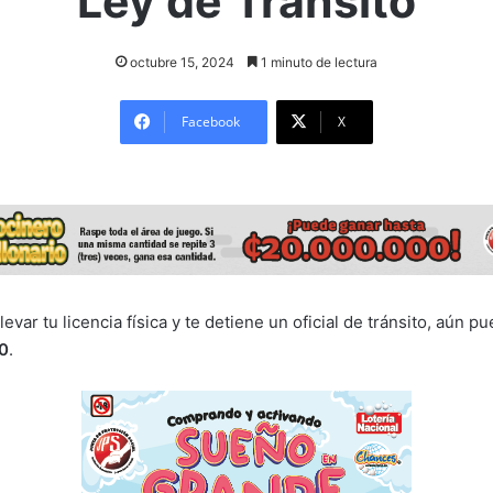
Ley de Tránsito
octubre 15, 2024
1 minuto de lectura
Facebook
X
levar tu licencia física y te detiene un oficial de tránsito, aún p
0
.