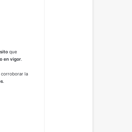
sito
que
o en vigor
.
 corroborar la
os
.