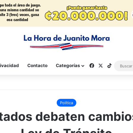
Facebook
X
TikTok
rivacidad
Contacto
Categorías
Política
tados debaten cambios