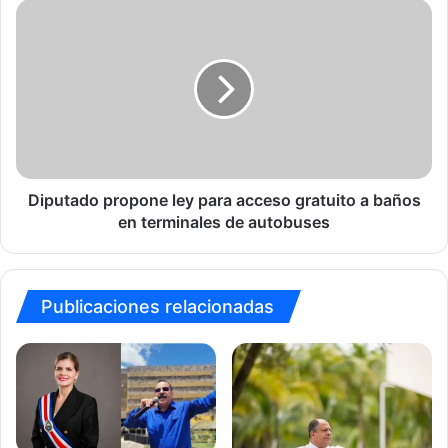
Diputado
propone
ley
para
acceso
gratuito
a
baños
en
terminales
Diputado propone ley para acceso gratuito a baños
de
en terminales de autobuses
autobuses
Publicaciones relacionadas