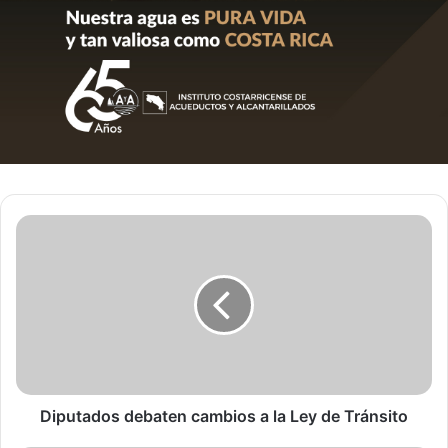
Diputados
debaten
cambios
a
la
Ley
de
Tránsito
Diputados debaten cambios a la Ley de Tránsito