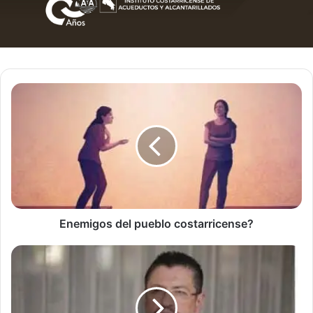
Enemigos
del
pueblo
costarricense?
Enemigos del pueblo costarricense?
Cadena
Nacional
con
el
presidente