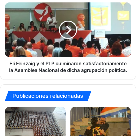
73
Eli
años.
Feinzaig
(San
y
Ramón
el
de
PLP
Alajuela)
culminaron
satisfactoriamente
la
Asamblea
Nacional
Eli Feinzaig y el PLP culminaron satisfactoriamente
de
la Asamblea Nacional de dicha agrupación política.
dicha
agrupación
política.
Publicaciones relacionadas