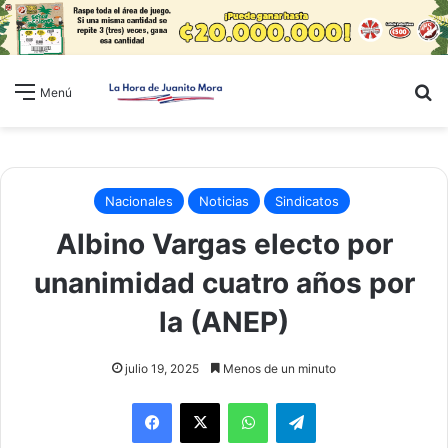
B
Menú
Nacionales
Noticias
Sindicatos
Albino Vargas electo por
unanimidad cuatro años por
la (ANEP)
julio 19, 2025
Menos de un minuto
WhatsApp
Telegram