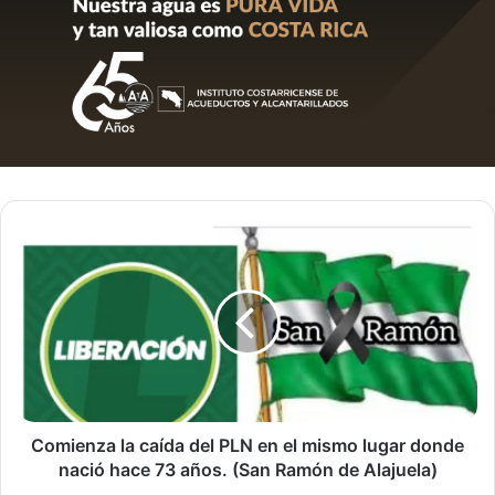
Comienza
la
caída
del
PLN
en
el
mismo
lugar
donde
Comienza la caída del PLN en el mismo lugar donde
nació
nació hace 73 años. (San Ramón de Alajuela)
hace