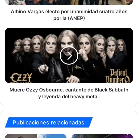
la
(ANEP)
Albino Vargas electo por unanimidad cuatro años
por la (ANEP)
Muere
Ozzy
Osbourne,
cantante
de
Black
Sabbath
y
leyenda
del
Muere Ozzy Osbourne, cantante de Black Sabbath
heavy
y leyenda del heavy metal.
metal.
Publicaciones relacionadas