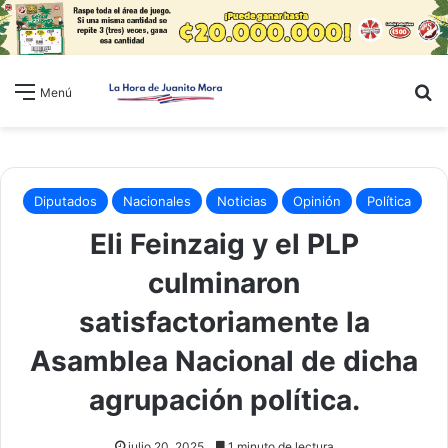
B
Menú
Diputados
Nacionales
Noticias
Opinión
Política
Eli Feinzaig y el PLP
culminaron
satisfactoriamente la
Asamblea Nacional de dicha
agrupación política.
julio 20, 2025
1 minuto de lectura