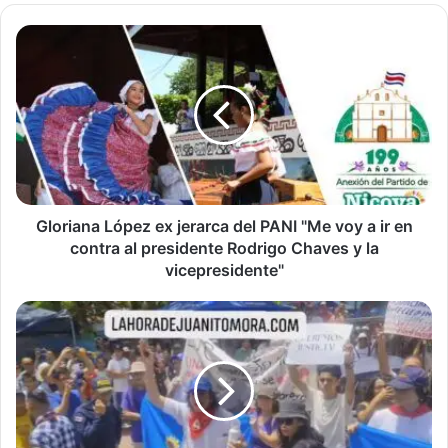
Gloriana
López
ex
jerarca
del
PANI
"Me
voy
a
ir
Gloriana López ex jerarca del PANI "Me voy a ir en
en
contra al presidente Rodrigo Chaves y la
contra
vicepresidente"
al
presidente
Estudiantes
Rodrigo
de
Chaves
la
y
Universidad
la
de
vicepresidente"
Costa
Rica