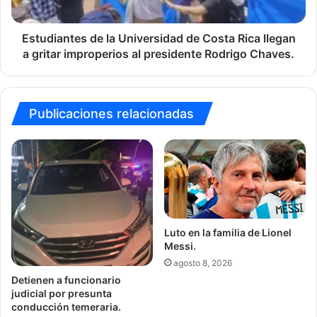
llegan
a
gritar
Estudiantes de la Universidad de Costa Rica llegan
improperios
a gritar improperios al presidente Rodrigo Chaves.
al
presidente
Rodrigo
Chaves.
Publicaciones relacionadas
Luto en la familia de Lionel
Messi.
agosto 8, 2026
Detienen a funcionario
judicial por presunta
conducción temeraria.