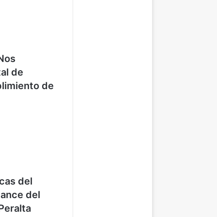
‘Nos
al de
plimiento de
cas del
ance del
Peralta