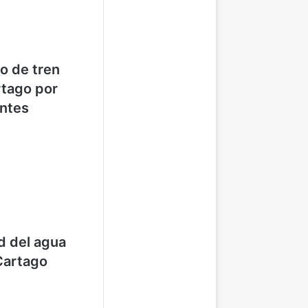
o de tren
rtago por
entes
d del agua
Cartago