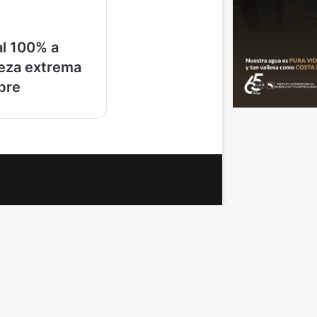
l 100% a
eza extrema
bre