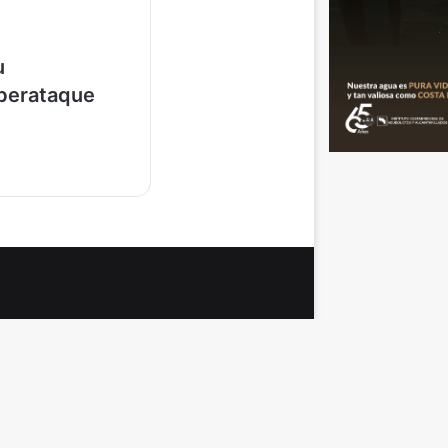
u
iberataque