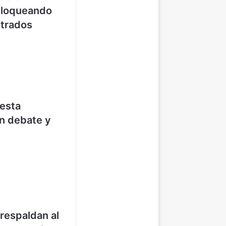
 bloqueando
strados
 esta
n debate y
respaldan al