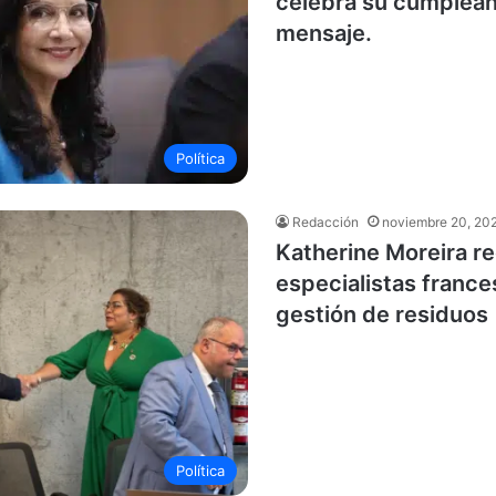
celebra su cumpleañ
mensaje.
Política
Redacción
noviembre 20, 20
Katherine Moreira re
especialistas france
gestión de residuos
Política