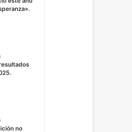
cio este año
esperanza».
5
resultados
025.
5
ición no