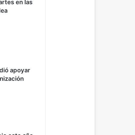
artes en las
lea
idió apoyar
nización