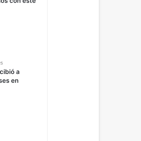
os con este
25
cibió a
ses en