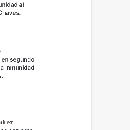
unidad al
Chaves.
5
a en segundo
 la inmunidad
s.
mírez