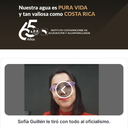
Sofía
Guillén
le
tiró
con
todo
al
oficialismo.
Sofía Guillén le tiró con todo al oficialismo.