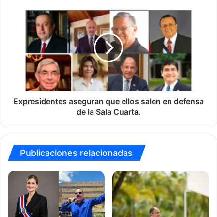
Expresidentes
aseguran
que
ellos
salen
en
defensa
de
la
Sala
Expresidentes aseguran que ellos salen en defensa
Cuarta.
de la Sala Cuarta.
Publicaciones relacionadas