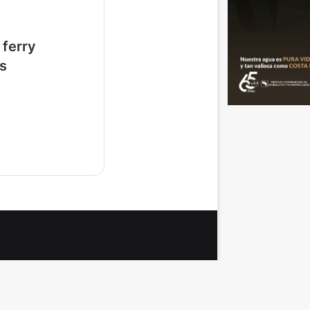
 ferry
s