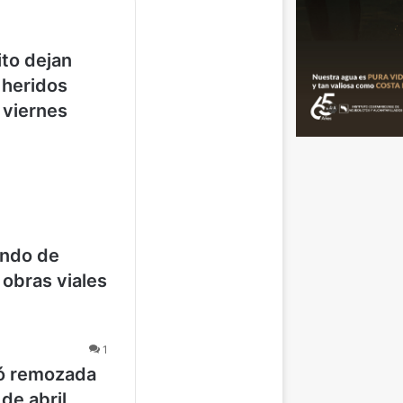
ito dejan
 heridos
 viernes
ondo de
 obras viales
1
dó remozada
 de abril