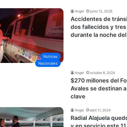
Angel
junio 13, 2026
Accidentes de tráns
dos fallecidos y tres
durante la noche del
Noticias
Nacionales
Angel
octubre 8, 2024
$270 millones del F
Avales se destinan a
clave
Angel
abril 11, 2024
Radial Alajuela que
y en servicio este 11