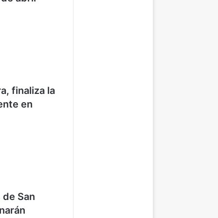
, finaliza la
ente en
 de San
narán