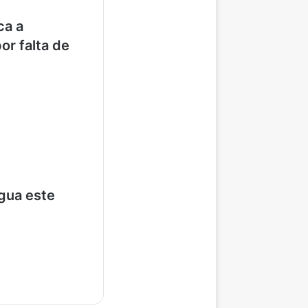
ca a
or falta de
gua este