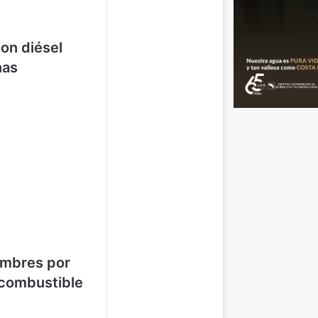
on diésel
nas
ombres por
 combustible