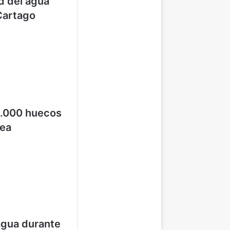
d del agua
Cartago
4.000 huecos
rea
agua durante