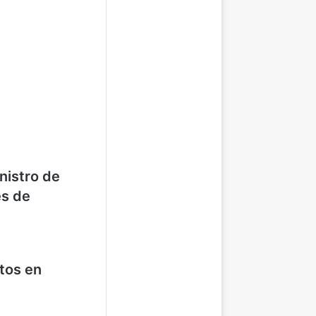
nistro de
s de
tos en