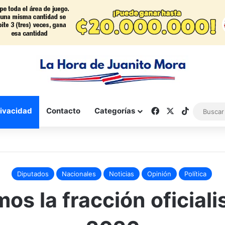
Facebook
X
TikTok
rivacidad
Contacto
Categorías
Diputados
Nacionales
Noticias
Opinión
Política
os la fracción oficiali