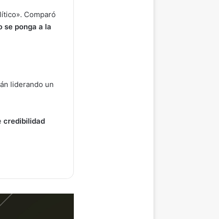
olítico». Comparó
o se ponga a la
tán liderando un
e
credibilidad