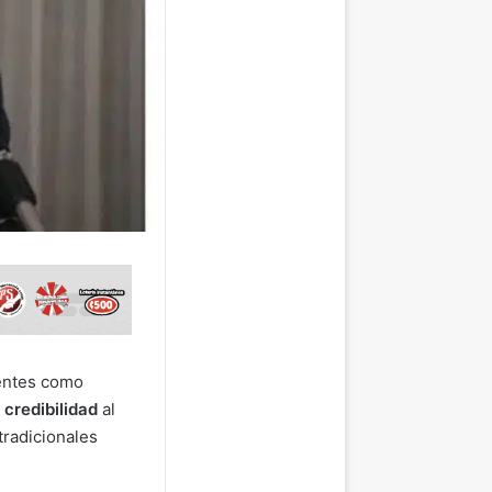
gentes como
a
credibilidad
al
tradicionales