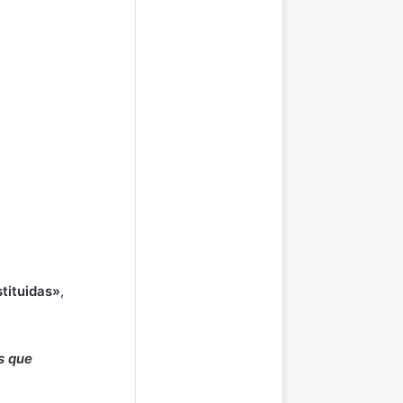
tituidas»
,
s que