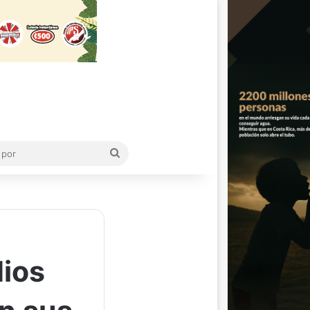
Buscar
por
dios