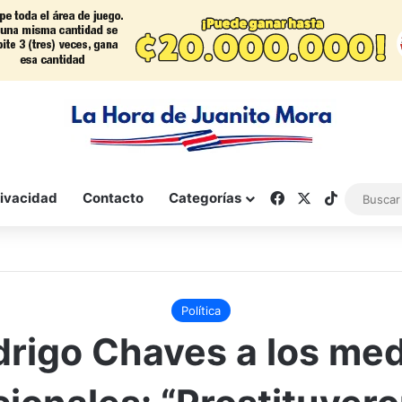
Facebook
X
TikTok
rivacidad
Contacto
Categorías
Política
rigo Chaves a los me