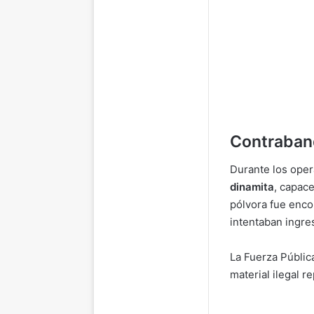
Contraban
Durante los oper
dinamita
, capac
pólvora fue enco
intentaban ingres
La Fuerza Pública
material ilegal r