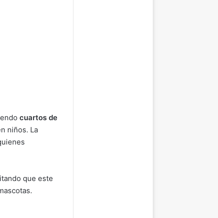
uyendo
cuartos de
n niños. La
quienes
vitando que este
 mascotas.