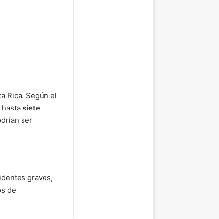
ta Rica. Según el
e hasta
siete
odrían ser
cidentes graves,
os de