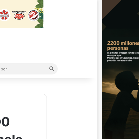
Buscar
por
00