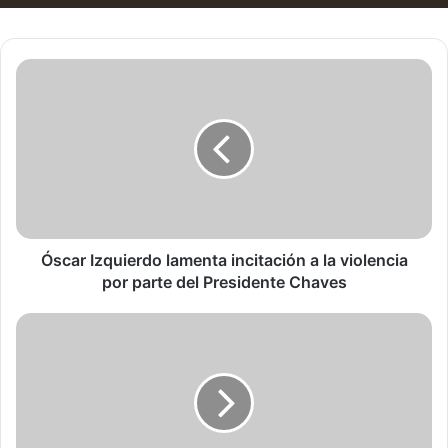
Óscar
Izquierdo
lamenta
incitación
a
la
violencia
por
parte
del
Óscar Izquierdo lamenta incitación a la violencia
Presidente
por parte del Presidente Chaves
Chaves
Chaves
valorará
apoyo
a
manifestaciones
si