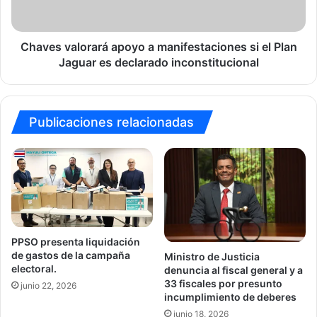
el
Plan
Jaguar
es
Chaves valorará apoyo a manifestaciones si el Plan
declarado
Jaguar es declarado inconstitucional
inconstitucional
Publicaciones relacionadas
PPSO presenta liquidación
de gastos de la campaña
Ministro de Justicia
electoral.
denuncia al fiscal general y a
33 fiscales por presunto
junio 22, 2026
incumplimiento de deberes
junio 18, 2026