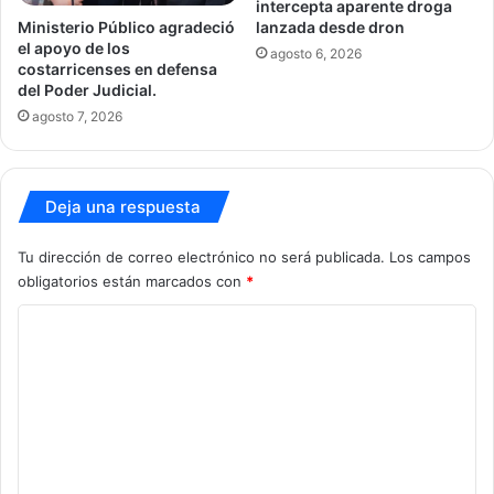
intercepta aparente droga
Ministerio Público agradeció
lanzada desde dron
el apoyo de los
agosto 6, 2026
costarricenses en defensa
del Poder Judicial.
agosto 7, 2026
Deja una respuesta
Tu dirección de correo electrónico no será publicada.
Los campos
obligatorios están marcados con
*
C
o
m
e
n
t