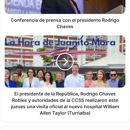
Rodrigo
Chaves
Conferencia de prensa con el presidente Rodrigo
Chaves
El
presidente
de
la
República,
Rodrigo
Chaves
Robles
y
autoridades
El presidente de la República, Rodrigo Chaves
de
Robles y autoridades de la CCSS realizaron este
la
jueves una visita oficial al nuevo hospital William
CCSS
Allen Taylor (Turrialba)
realizaron
este
jueves