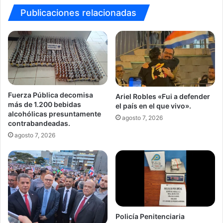
una
Publicaciones relacionadas
visita
oficial
al
nuevo
hospital
William
Allen
Taylor
Fuerza Pública decomisa
Ariel Robles «Fui a defender
(Turrialba)
más de 1.200 bebidas
el país en el que vivo».
alcohólicas presuntamente
agosto 7, 2026
contrabandeadas.
agosto 7, 2026
Policía Penitenciaria