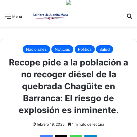
B
Menú
Nacionales
Noticias
Política
Salud
Recope pide a la población a
no recoger diésel de la
quebrada Chagüite en
Barranca: El riesgo de
explosión es inminente.
febrero 19, 2025
1 minuto de lectura
WhatsApp
Telegram