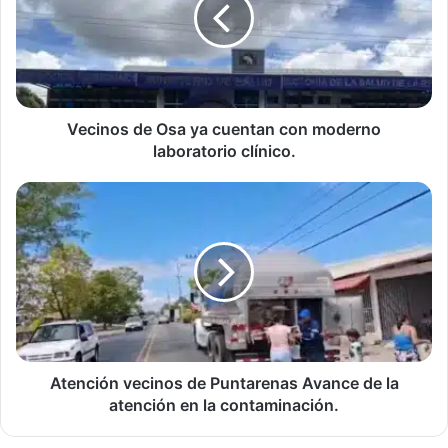
cuentan
con
moderno
laboratorio
clínico.
Vecinos de Osa ya cuentan con moderno
laboratorio clínico.
Atención
vecinos
de
Puntarenas
Avance
de
la
atención
en
la
Atención vecinos de Puntarenas Avance de la
contaminación.
atención en la contaminación.