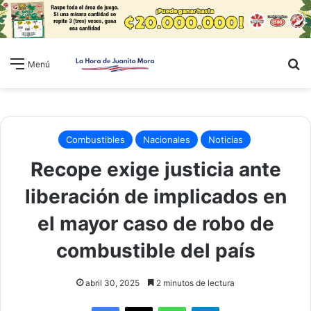
B
Menú
Combustibles
Nacionales
Noticias
Recope exige justicia ante
liberación de implicados en
el mayor caso de robo de
combustible del país
abril 30, 2025
2 minutos de lectura
WhatsApp
Telegram