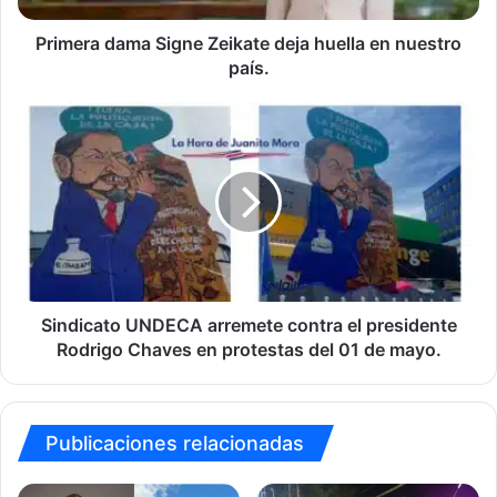
país.
Primera dama Signe Zeikate deja huella en nuestro
país.
Sindicato
UNDECA
arremete
contra
el
presidente
Rodrigo
Chaves
en
protestas
Sindicato UNDECA arremete contra el presidente
del
Rodrigo Chaves en protestas del 01 de mayo.
01
de
mayo.
Publicaciones relacionadas