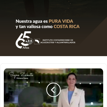
Primera
dama
Signe
Zeikate
deja
huella
en
nuestro