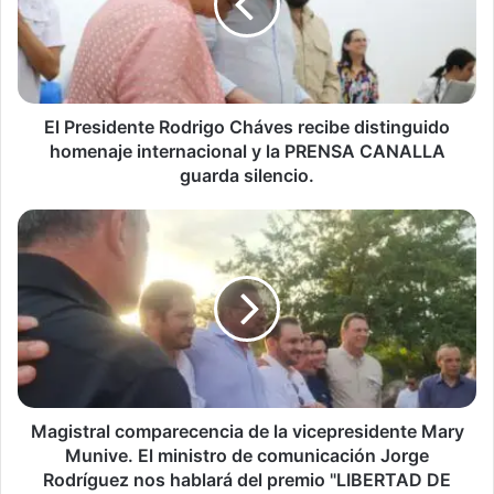
recibe
distinguido
homenaje
internacional
y
la
El Presidente Rodrigo Cháves recibe distinguido
PRENSA
homenaje internacional y la PRENSA CANALLA
CANALLA
guarda silencio.
guarda
silencio.
Magistral
comparecencia
de
la
vicepresidente
Mary
Munive.
El
ministro
de
Magistral comparecencia de la vicepresidente Mary
comunicación
Munive. El ministro de comunicación Jorge
Jorge
Rodríguez nos hablará del premio "LIBERTAD DE