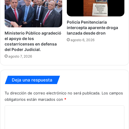
Policía Penitenciaria
intercepta aparente droga
Ministerio Público agradeció
lanzada desde dron
el apoyo de los
agosto 6, 2026
costarricenses en defensa
del Poder Judicial.
agosto 7, 2026
Deja una respuesta
Tu dirección de correo electrónico no será publicada.
Los campos
obligatorios están marcados con
*
C
o
m