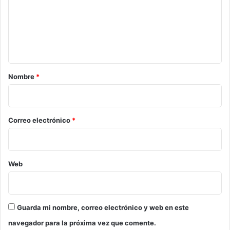
e
n
t
a
r
Nombre
*
i
o
*
Correo electrónico
*
Web
Guarda mi nombre, correo electrónico y web en este
navegador para la próxima vez que comente.