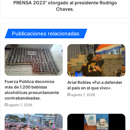
Rodríguez
PRENSA 2023" otorgado al presidente Rodrigo
nos
Chaves.
hablará
del
premio
"LIBERTAD
Publicaciones relacionadas
DE
PRENSA
2023"
otorgado
al
presidente
Rodrigo
Chaves.
Fuerza Pública decomisa
Ariel Robles «Fui a defender
más de 1.200 bebidas
el país en el que vivo».
alcohólicas presuntamente
agosto 7, 2026
contrabandeadas.
agosto 7, 2026