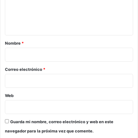
e
n
t
a
r
Nombre
*
i
o
*
Correo electrónico
*
Web
Guarda mi nombre, correo electrónico y web en este
navegador para la próxima vez que comente.