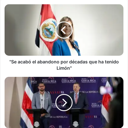
"Se
acabó
el
abandono
por
décadas
que
ha
tenido
Limón"
"Se acabó el abandono por décadas que ha tenido
Limón"
SINART
desmiente
una
vez
más
a
la
nación.