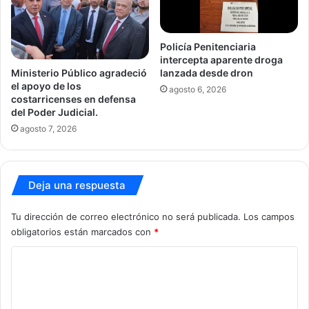
Policía Penitenciaria
intercepta aparente droga
Ministerio Público agradeció
lanzada desde dron
el apoyo de los
agosto 6, 2026
costarricenses en defensa
del Poder Judicial.
agosto 7, 2026
Deja una respuesta
Tu dirección de correo electrónico no será publicada.
Los campos
obligatorios están marcados con
*
C
o
m