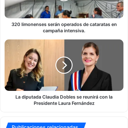
en
campaña
intensiva.
320 limonenses serán operados de cataratas en
campaña intensiva.
La
diputada
Claudia
Dobles
se
reunirá
con
la
Presidente
Laura
La diputada Claudia Dobles se reunirá con la
Fernández
Presidente Laura Fernández
Publicaciones relacionadas