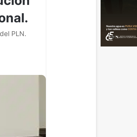
ución
onal.
 del PLN.