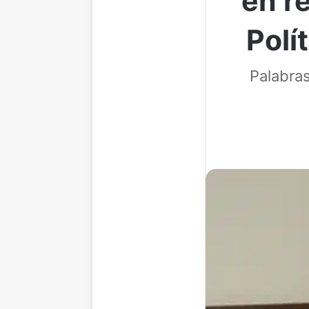
en r
Polí
Palabras