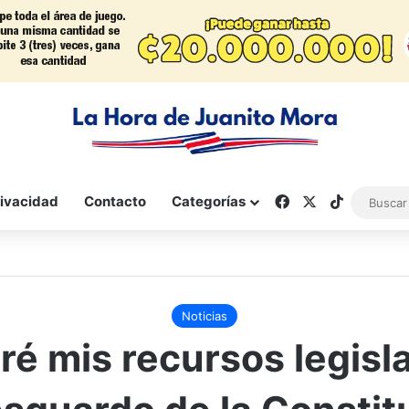
Facebook
X
TikTok
rivacidad
Contacto
Categorías
Noticias
é mis recursos legisl