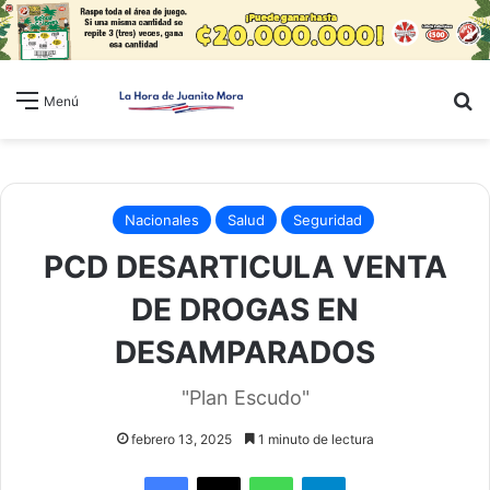
B
Menú
Nacionales
Salud
Seguridad
PCD DESARTICULA VENTA
DE DROGAS EN
DESAMPARADOS
"Plan Escudo"
febrero 13, 2025
1 minuto de lectura
WhatsApp
Telegram