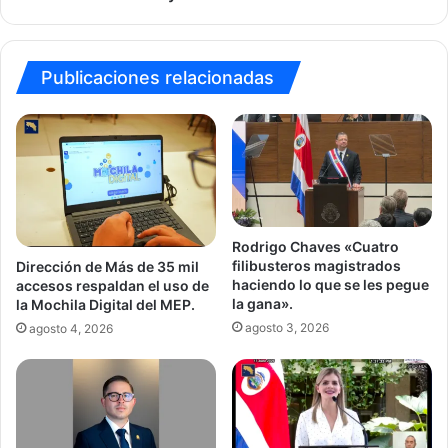
medio
en
el
mes
Publicaciones relacionadas
de
enero.
Rodrigo Chaves «Cuatro
filibusteros magistrados
Dirección de Más de 35 mil
haciendo lo que se les pegue
accesos respaldan el uso de
la gana».
la Mochila Digital del MEP.
agosto 3, 2026
agosto 4, 2026