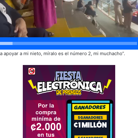
 a apoyar a mi nieto, míralo es el número 2, mi muchacho”.