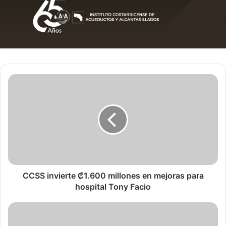
CCSS
invierte
₡1.600
millones
en
mejoras
para
hospital
Tony
Facio
CCSS invierte ₡1.600 millones en mejoras para
hospital Tony Facio
Limón
tendrá